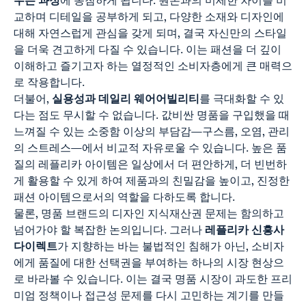
우는 과정
에 동참하게 됩니다. 원본과의 미세한 차이를 비
교하며 디테일을 공부하게 되고, 다양한 소재와 디자인에
대해 자연스럽게 관심을 갖게 되며, 결국 자신만의 스타일
을 더욱 견고하게 다질 수 있습니다. 이는 패션을 더 깊이
이해하고 즐기고자 하는 열정적인 소비자층에게 큰 매력으
로 작용합니다.
더불어,
실용성과 데일리 웨어어빌리티
를 극대화할 수 있
다는 점도 무시할 수 없습니다. 값비싼 명품을 구입했을 때
느껴질 수 있는 소중함 이상의 부담감—구스름, 오염, 관리
의 스트레스—에서 비교적 자유로울 수 있습니다. 높은 품
질의 레플리카 아이템은 일상에서 더 편안하게, 더 빈번하
게 활용할 수 있게 하여 제품과의 친밀감을 높이고, 진정한
패션 아이템으로서의 역할을 다하도록 합니다.
물론, 명품 브랜드의 디자인 지식재산권 문제는 함의하고
넘어가야 할 복잡한 논의입니다. 그러나
레플리카 신흥사
다이렉트
가 지향하는 바는 불법적인 침해가 아닌, 소비자
에게 품질에 대한 선택권을 부여하는 하나의 시장 현상으
로 바라볼 수 있습니다. 이는 결국 명품 시장이 과도한 프리
미엄 정책이나 접근성 문제를 다시 고민하는 계기를 만들