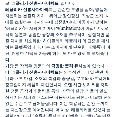
로
‘
레플리카
신흥사다이렉트’
입니다.
레플리카 신흥사다이렉트
는 단순한 모방을 넘어, 명품이
지향하는 본질적 가치—뛰어난 장인정신, 최상급 소재, 시
대를 초월하는 디자인—에 집중합니다. 이곳에서 말하는
‘레플리카’는 저렴한 이메이션(Imitation)이 아닙니다. 오
히려 원본과 동일한 공정과 소재를 추구하며, 실질적인 품
질 차이를 최소화한 ‘하이퀄리티 레플리카’의 표준을 제시
하는 플랫폼입니다. 이는 소비자에게 단순한 ‘대체품’이 아
닌, 현명한 선택을 가능케 하는 ‘또 다른 경로’를 열어줍니
다.
가장 큰 장점은 명품과의
극명한 품격 유사성
에 있습니
다.
레플리카 신흥사다이렉트
는 외부적인 디테일 뿐만 아
니라 내부 마감, 소재의 촉감과 중량감, 로고와 하드웨어의
정교함까지 세심히 재현합니다. 오랜 시간 노하우를 축적
한 전문 공장과의 협력을 통해, 가죽의 질감, 직물의 밀도,
심지어는 지퍼의 매끄러운 작동까지도 원본과 비교해 손색
없는 수준으로 끌어올립니다. 이는 착용하는 순간 느껴지
는 자신감으로 이어집니다. 더 이상 ‘레플리카를 입었다’는
위화감이 아닌, ‘훌륭한 품질의 아이템을 소장했다’는 만족